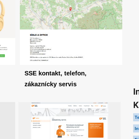
SSE kontakt, telefon,
zákaznícky servis
I
K
T
I