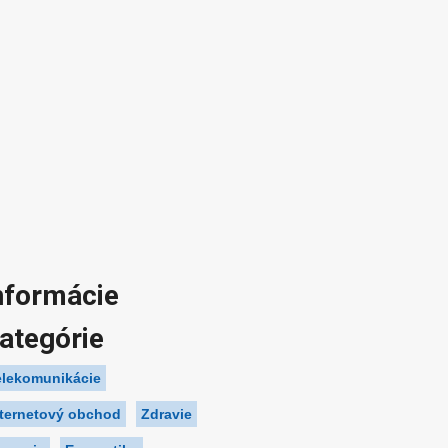
nformácie
ategórie
elekomunikácie
nternetový obchod
Zdravie