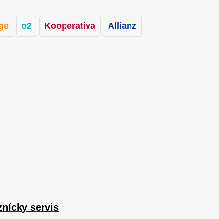
ge
o2
Kooperativa
Allianz
znícky servis