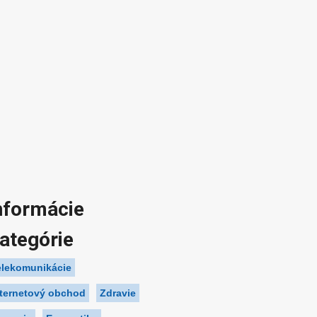
nformácie
ategórie
elekomunikácie
nternetový obchod
Zdravie