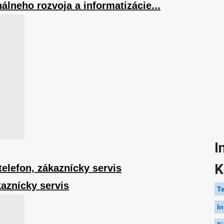
nálneho rozvoja a informatizácie...
I
K
elefon, zákaznícky servis
kaznícky servis
T
I