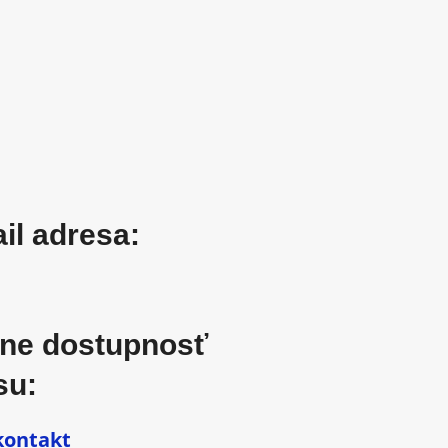
il adresa:
line dostupnosť
su:
kontakt