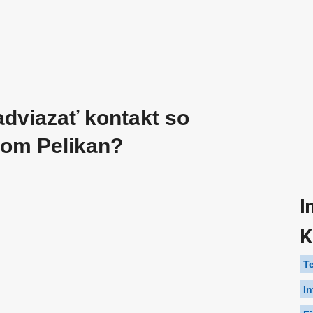
adviazať kontakt so
som Pelikan?
I
K
T
I