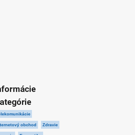
nformácie
ategórie
elekomunikácie
nternetový obchod
Zdravie