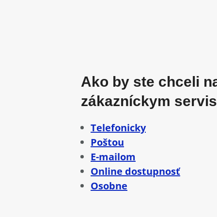
Ako by ste chceli n
zákazníckym servi
Telefonicky
Poštou
E-mailom
Online dostupnosť
Osobne