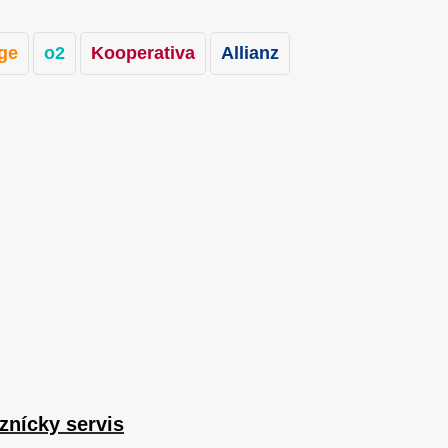
ge
o2
Kooperativa
Allianz
aznícky servis