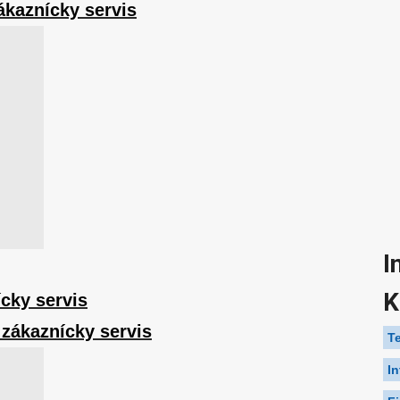
ákaznícky servis
I
K
ícky servis
 zákaznícky servis
T
I