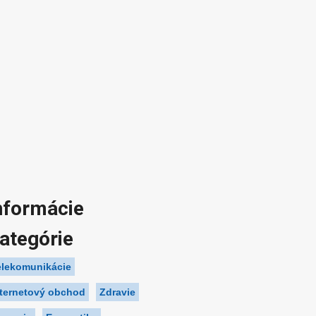
nformácie
ategórie
elekomunikácie
nternetový obchod
Zdravie